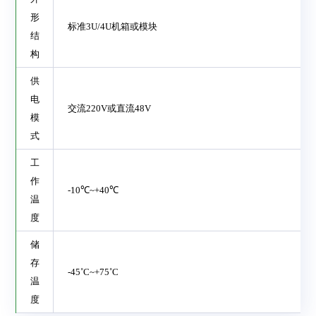
形
标准
3U/4U
机箱或模块
结
构
供
电
交流
220V
或直流
48V
模
式
工
作
-10℃~+40℃
温
度
储
存
-45˚C~+75˚C
温
度