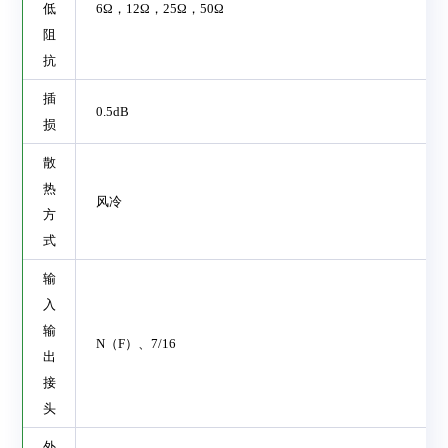
低
6Ω
，
12Ω
，
25Ω
，
50Ω
阻
抗
插
0.5dB
损
散
热
风冷
方
式
输
入
输
N
（
F
）、
7/16
出
接
头
外