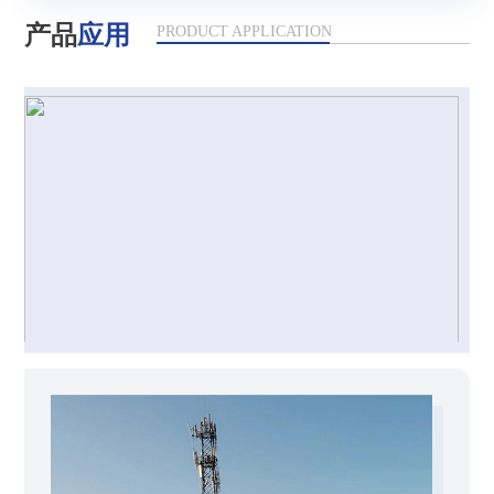
产品
应用
PRODUCT APPLICATION