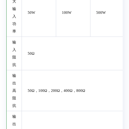
大
输
50W
100W
500W
入
功
率
输
入
50Ω
阻
抗
输
出
高
50Ω
，
100Ω
，
200Ω
，
400Ω
，
800Ω
阻
抗
输
出